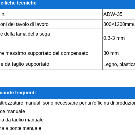
cifiche tecniche
 n.
ADW-35
oni del tavolo di lavoro
800×1200mm/
e della lama della sega
0,3-3 mm
re massimo supportato del compensato
30 mm
le da taglio supportato
Legno, plastica
mande frequenti:
attrezzature manuali sono necessarie per un'officina di produzi
ice manuale
na da taglio manuale
na a ponte manuale