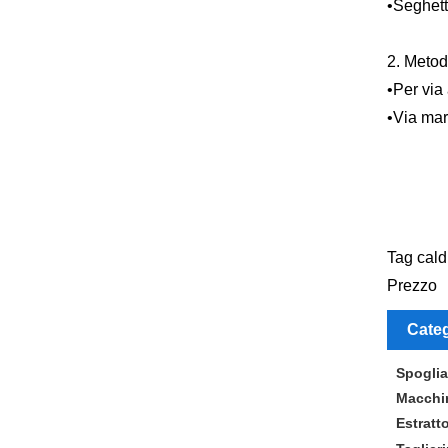
•Seghett
2. Metod
•Per via 
•Via mar
Tag caldi
Prezzo
Categ
Spogliar
Macchin
Estratto