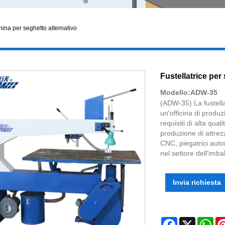
ina per seghetto alternativo
Fustellatrice per
Modello:ADW-35
(ADW-35) La fustella
un'officina di produz
requisiti di alta qua
produzione di attrezz
CNC, piegatrici autom
nel settore dell'imba
Invia richiesta
Facebook
X
Wh