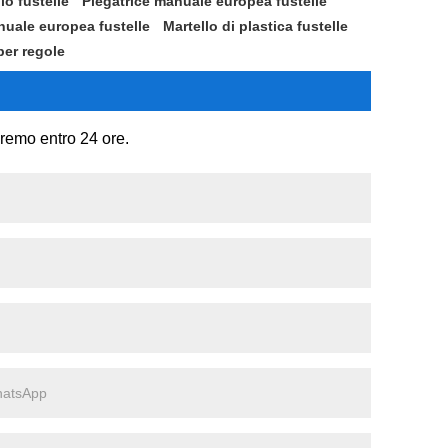
o fustelle
Piegatrice manuale europea fustelle
uale europea fustelle
Martello di plastica fustelle
per regole
eremo entro 24 ore.