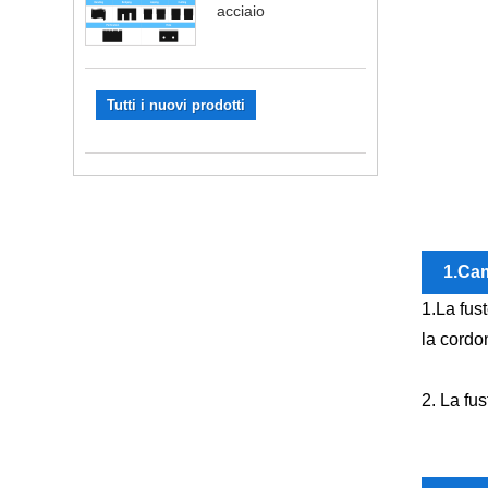
acciaio
Tutti i nuovi prodotti
1.Cam
1.La fust
la cordo
2. La fus