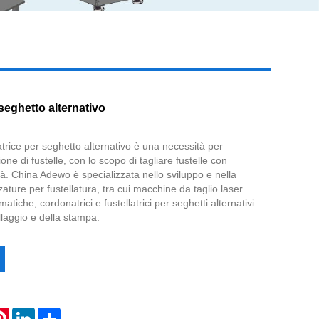
Live
 seghetto alternativo
trice per seghetto alternativo è una necessità per
ione di fustelle, con lo scopo di tagliare fustelle con
lità. China Adewo è specializzata nello sviluppo e nella
ature per fustellatura, tra cui macchine da taglio laser
atiche, cordonatrici e fustellatrici per seghetti alternativi
llaggio e della stampa.
atsApp
Pinterest
LinkedIn
Share