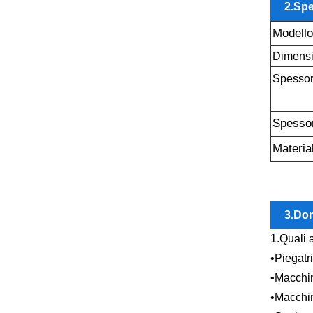
2.Spe
Modello
Dimensi
Spessor
Spesso
Materia
3.Do
1.Quali 
•Piegatr
•Macchi
•Macchi