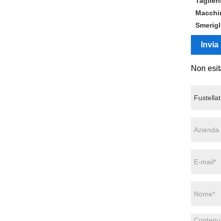
Taglieri
Macchin
Smerigli
Invia
Non esit