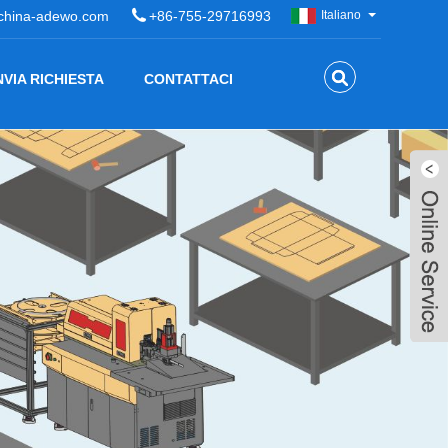
china-adewo.com
+86-755-29716993
Italiano
NVIA RICHIESTA
CONTATTACI