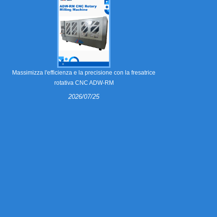
Cosa sono gli a
Massimizza l'efficienza e la precisione con la fresatrice
rotativa CNC ADW-RM
2026/07/25
Le pinze spela
matrici spelafi
cartone ondula
prodotte le pi
necessarie
producono stam
per filetti
precisione,