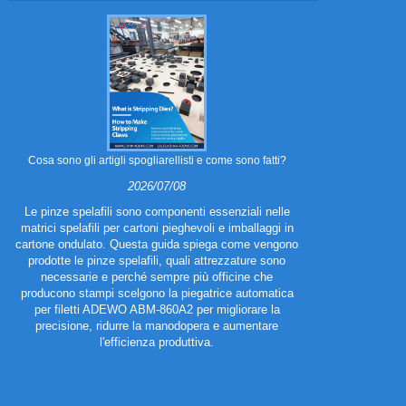
Perché le az
Cosa sono gli artigli spogliarellisti e come sono fatti?
investendo in
2026/07/08
rip
Le pinze spelafili sono componenti essenziali nelle
matrici spelafili per cartoni pieghevoli e imballaggi in
cartone ondulato. Questa guida spiega come vengono
Sempre più az
prodotte le pinze spelafili, quali attrezzature sono
investendo in
necessarie e perché sempre più officine che
creare repart
producono stampi scelgono la piegatrice automatica
Invece di aspe
per filetti ADEWO ABM-860A2 per migliorare la
siano affida
precisione, ridurre la manodopera e aumentare
sostituire rapi
l'efficienza produttiva.
riparare le m
produzione e m
Durante la nost
ADEWO hanno vi